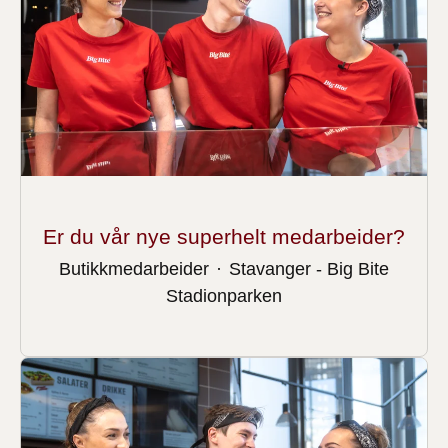
Er du vår nye superhelt medarbeider?
Butikkmedarbeider
·
Stavanger - Big Bite
Stadionparken