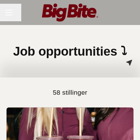
KARRIEREMENY
Del siden
Job opportunities ⤵
58 stillinger