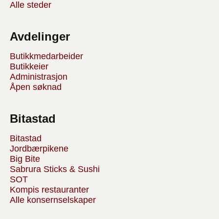
Alle steder
Avdelinger
Butikkmedarbeider
Butikkeier
Administrasjon
Åpen søknad
Bitastad
Bitastad
Jordbærpikene
Big Bite
Sabrura Sticks & Sushi
SOT
Kompis restauranter
Alle konsernselskaper