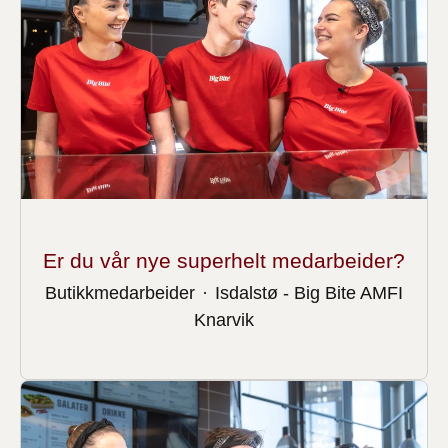
Er du vår nye superhelt medarbeider?
Butikkmedarbeider
·
Isdalstø - Big Bite AMFI
Knarvik