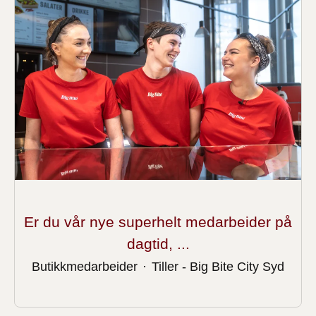
Er du vår nye superhelt medarbeider på
dagtid, ...
Butikkmedarbeider
·
Tiller - Big Bite City Syd