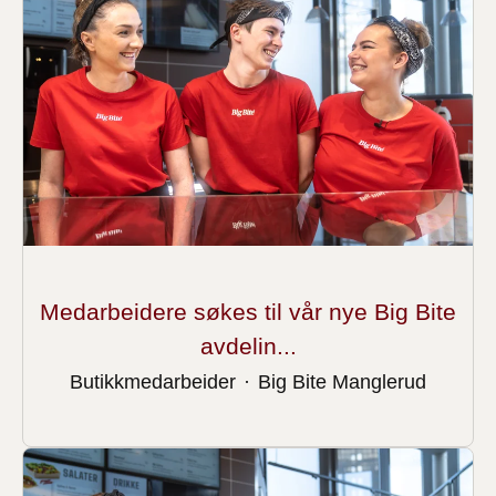
Medarbeidere søkes til vår nye Big Bite
avdelin...
Butikkmedarbeider
·
Big Bite Manglerud