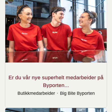
Er du vår nye superhelt medarbeider på
Byporten...
Butikkmedarbeider
·
Big Bite Byporten