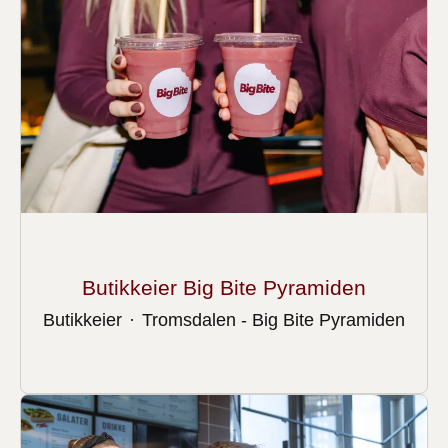
Butikkeier Big Bite Pyramiden
Butikkeier
·
Tromsdalen - Big Bite Pyramiden