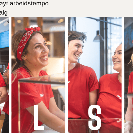
høyt arbeidstempo
alg