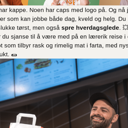
r har kappe. Noen har caps med logo på. Og nå j
er som kan jobbe både dag, kveld og helg. Du 
slukke tørst, men også
spre hverdagsglede
. 
 du sjanse til å være med på en lærerik reise i
t som tilbyr rask og rimelig mat i farta, med n
kt. 🌯