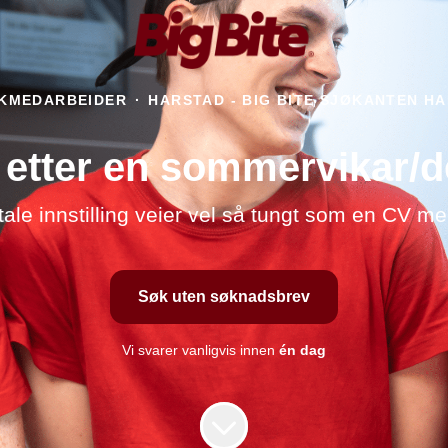
KKMEDARBEIDER
·
HARSTAD - BIG BITE SJØKANTEN H
t etter en sommervikar/d
ale innstilling veier vel så tungt som en CV me
Søk uten søknadsbrev
Vi svarer vanligvis innen
én dag