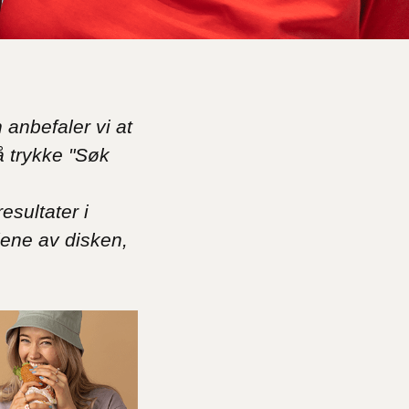
anbefaler vi at
å trykke "Søk
esultater i
dene av disken,