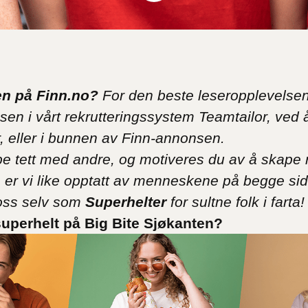
n på Finn.no?
For den beste leseropplevelsen 
en i vårt rekrutteringssystem Teamtailor, ved 
or, eller i bunnen av Finn-annonsen.
be tett med andre, og motiveres du av å skape r
e er vi like opptatt av menneskene på begge si
 oss selv som
Superhelter
for sultne folk i farta!
superhelt på Big Bite Sjøkanten?