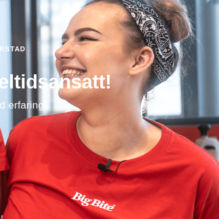
ARSTAD
eltidsansatt!
d erfaring