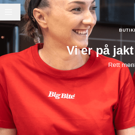
KARRIEREMENY
Del siden
BUTI
Vi er på jak
Rett ment