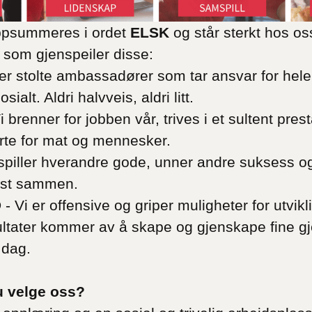
ppsummeres i ordet
ELSK
og står sterkt hos oss
r som gjenspeiler disse:
er stolte ambassadører som tar ansvar for hele
alt. Aldri halvveis, aldri litt.
brenner for jobben vår, trives i et sultent pres
erte for mat og mennesker.
piller hverandre gode, unner andre suksess og v
kest sammen.
 er offensive og griper muligheter for utvikli
ultater kommer av å skape og gjenskape fine g
 dag.
u velge oss?