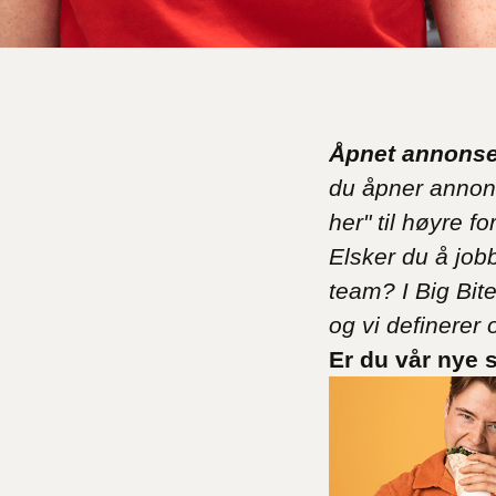
Åpnet annonse
du åpner annons
her" til høyre f
Elsker du å job
team? I Big Bit
og vi definerer
Er du vår nye 