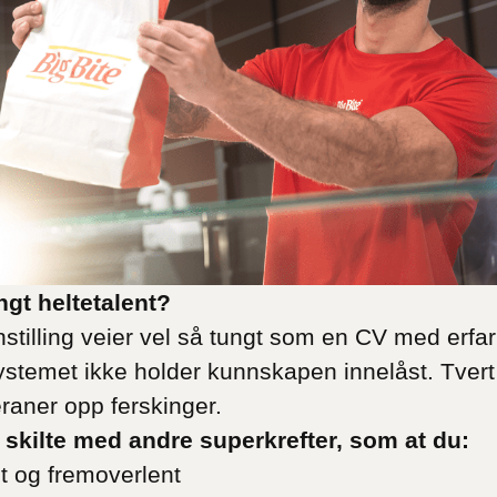
ngt heltetalent?
stilling veier vel så tungt som en CV med erfari
systemet ikke holder kunnskapen innelåst. Tvert 
raner opp ferskinger.
u skilte med andre superkrefter, som at du:
lt og fremoverlent