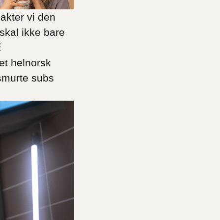
akter vi den
skal ikke bare

 et helnorsk
ysmurte subs