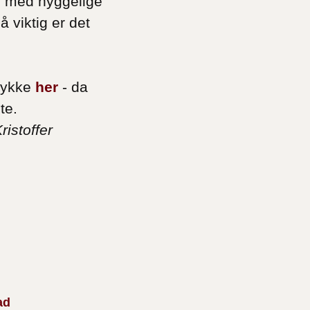
ss med hyggelige
å viktig er det
rykke
her
- da
ite.
ristoffer
ad