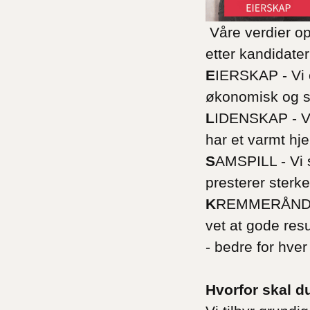
Våre verdier o
etter kandidate
E
IERSKAP - Vi 
økonomisk og sosi
L
IDENSKAP - Vi 
har et varmt hj
S
AMSPILL - Vi s
presterer ster
K
REMMERÅND - Vi
vet at gode res
- bedre for hver
Hvorfor skal d