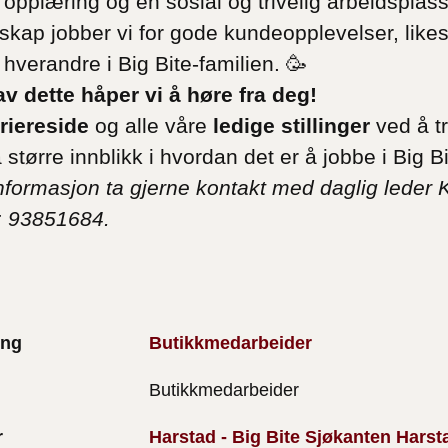
ig opplæring og en sosial og trivelig arbeidspla
esskap jobber vi for gode kundeopplevelser, likes
å hverandre i Big Bite-familien. 🥳
 av dette håper vi å høre fra deg!
riereside
og alle våre
ledige stillinger
ved å t
a større innblikk i hvordan det er å jobbe i Big B
informasjon ta gjerne kontakt med daglig leder K
: 93851684.
ing
Butikkmedarbeider
Butikkmedarbeider
r
Harstad - Big Bite Sjøkanten Harst