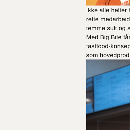
Ikke alle helte
rette medarbeid
temme sult og 
Med Big Bite får
fastfood-konsep
som hovedprodu