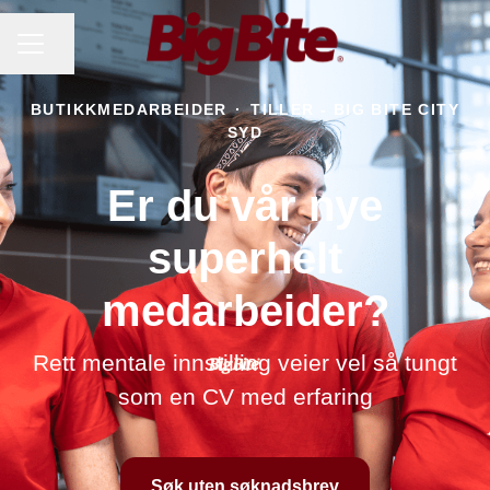
KARRIEREMENY
Del siden
BUTIKKMEDARBEIDER
·
TILLER - BIG BITE CITY
SYD
Er du vår nye
superhelt
medarbeider?
Rett mentale innstilling veier vel så tungt
som en CV med erfaring
Søk uten søknadsbrev