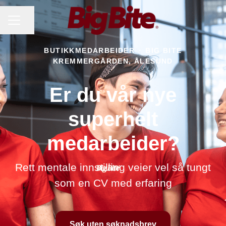
KARRIEREMENY
Del siden
BUTIKKMEDARBEIDER
·
BIG BITE
KREMMERGÅRDEN, ÅLESUND
Er du vår nye
superhelt
medarbeider?
Rett mentale innstilling veier vel så tungt
som en CV med erfaring
Søk uten søknadsbrev