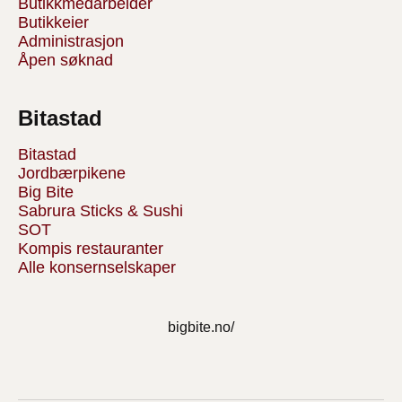
Butikkmedarbeider
Butikkeier
Administrasjon
Åpen søknad
Bitastad
Bitastad
Jordbærpikene
Big Bite
Sabrura Sticks & Sushi
SOT
Kompis restauranter
Alle konsernselskaper
bigbite.no/